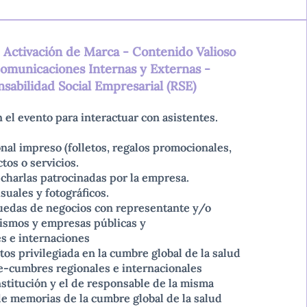
. Activación de Marca - Contenido Valioso
omunicaciones Internas y Externas -
sabilidad Social Empresarial (RSE)
n el evento para interactuar con asistentes.
n el evento para interactuar con asistentes.
onal impreso (folletos, regalos promocionales,
onal impreso (folletos, regalos promocionales,
os o servicios.
os o servicios.
charlas patrocinadas por la empresa.
charlas patrocinadas por la empresa.
suales y fotográficos.
suales y fotográficos.
ruedas de negocios con representante y/o
ruedas de negocios con representante y/o
ismos y empresas públicas y
ismos y empresas públicas y
es e internaciones
es e internaciones
os privilegiada en la cumbre global de la salud
os privilegiada en la cumbre global de la salud
re-cumbres regionales e internacionales
re-cumbres regionales e internacionales
stitución y el de responsable de la misma
stitución y el de responsable de la misma
 de memorias de la cumbre global de la salud
 de memorias de la cumbre global de la salud