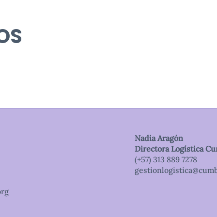
OS
Nadia Aragón
Directora Logística C
(+57) 313 889 7278
gestionlogistica@cum
org