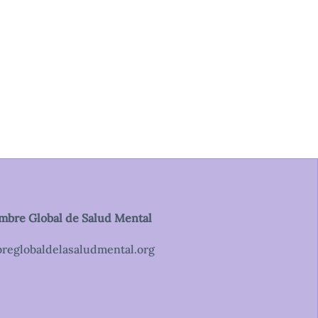
umbre Global de Salud Mental
breglobaldelasaludmental.org