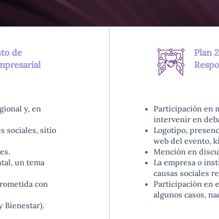
nto de
Plan 2
mpresarial
Respon
gional y, en
Participación en 
intervenir en deb
 sociales, sitio
Logotipo, presenci
web del evento, ki
es.
Mención en discur
tal, un tema
La empresa o ins
causas sociales re
prometida con
Participación en e
algunos casos, na
 Bienestar).