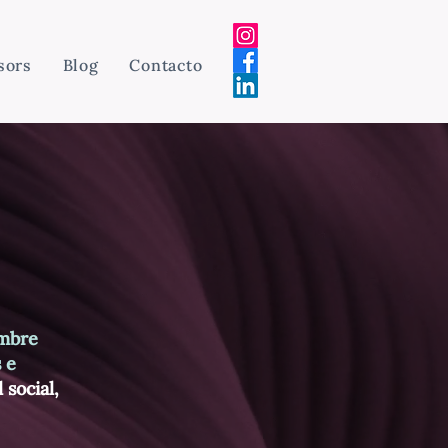
sors
Blog
Contacto
mbre
 e
 social,