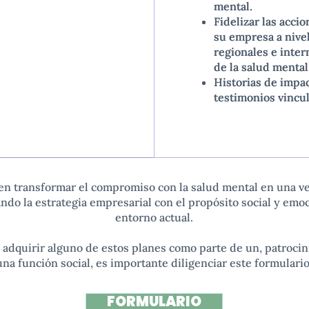
mental.
mental.
Fidelizar las acci
Fidelizar las acci
su empresa a nivel
su empresa a nivel
regionales e inter
regionales e inter
de la salud mental
de la salud mental
Historias de impac
Historias de impac
testimonios vincul
testimonios vincul
 en transformar el compromiso con la salud mental en una ve
ando la estrategia empresarial con el propósito social y em
entorno actual.
 adquirir alguno de estos planes como parte de un, patrocin
una función social, es importante diligenciar este formulario
FORMULARIO