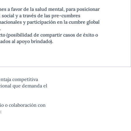
ones a favor de la salud mental, para posicionar
ones a favor de la salud mental, para posicionar
 social y a través de las pre-cumbres
 social y a través de las pre-cumbres
nacionales y participación en la cumbre global
nacionales y participación en la cumbre global
.
.
to (posibilidad de compartir casos de éxito o
to (posibilidad de compartir casos de éxito o
ados al apoyo brindado).
ados al apoyo brindado).
ntaja competitiva
ocional que demanda el
io o colaboración con
: