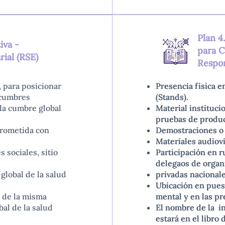
Plan 4
iva -
para C
ial (RSE)
Respon
, para posicionar
Presencia física e
Presencia física e
-cumbres
(Stands).
(Stands).
 la cumbre global
Material instituci
Material instituci
pruebas de product
pruebas de product
prometida con
Demostraciones o 
Demostraciones o 
Materiales audiovi
Materiales audiovi
 sociales, sitio
Participación en 
Participación en 
delegaos de organ
delegaos de organ
global de la salud
privadas nacional
privadas nacional
Ubicación en puest
Ubicación en puest
e de la misma
mental y en las p
mental y en las p
bal de la salud
El nombre de la in
El nombre de la in
estará en el libro
estará en el libro