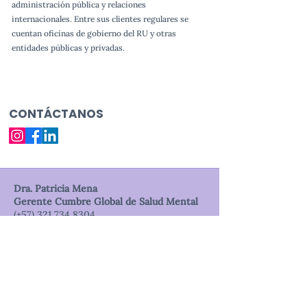
administración pública y relaciones
internacionales. Entre sus clientes regulares se
cuentan oficinas de gobierno del RU y otras
entidades públicas y privadas.
CONTÁCTANOS
Dra. Patricia Mena
Gerente Cumbre Global de Salud Mental
(+57) 321 734 8304
(+57) 305 241 7616
cmbrglobal@gmail.com
gerencia@cumbreglobaldelasaludmental.o
rg www.cumbreglobaldelasaludmental.org